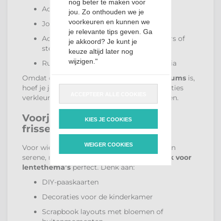
nog beter te maken voor
Achtergrond voor foto’s
jou. Zo onthouden we je
voorkeuren en kunnen we
Journalingkaartjes of labels
je relevante tips geven. Ga
Accenten bij bloemen, wolken, vlinders of
je akkoord? Je kunt je
sterren
keuze altijd later nog
wijzigen."
Rustige ondergrond voor mixed media
Omdat dit
kleurecht papier voor babyalbums
is,
hoef je je geen zorgen te maken dat je creaties
ACCEPTEER ALLE COOKIES
verkleuren of vaal worden over de jaren heen.
Voorjaarsprojecten met een
KIES JE COOKIES
frisse touch
WEIGER COOKIES
Voor wie houdt van
lenteprojecten
met een
serene, moderne uitstraling is dit
cardstock voor
lentethema’s
perfect. Denk aan:
DIY-paaskaarten
Decoraties voor de kinderkamer
Scrapbook layouts met bloemen of