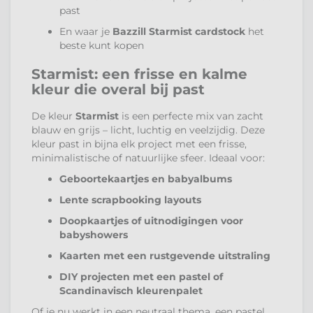
past
En waar je
Bazzill Starmist cardstock
het
beste kunt kopen
Starmist: een frisse en kalme
kleur die overal bij past
De kleur
Starmist
is een perfecte mix van zacht
blauw en grijs – licht, luchtig en veelzijdig. Deze
kleur past in bijna elk project met een frisse,
minimalistische of natuurlijke sfeer. Ideaal voor:
Geboortekaartjes en babyalbums
Lente scrapbooking layouts
Doopkaartjes of uitnodigingen voor
babyshowers
Kaarten met een rustgevende uitstraling
DIY projecten met een pastel of
Scandinavisch kleurenpalet
Of je nu werkt in een neutraal thema, een pastel