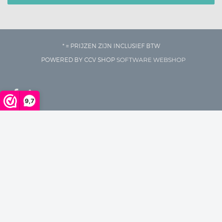
* = PRIJZEN ZIJN INCLUSIEF BTW
POWERED BY CCV SHOP
SOFTWARE WEBSHOP
9,7