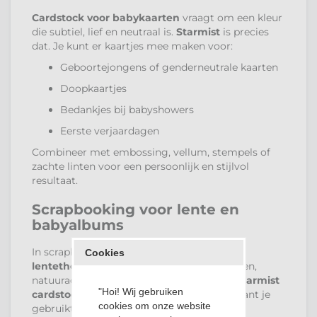
Cardstock voor babykaarten
vraagt om een kleur
die subtiel, lief en neutraal is.
Starmist
is precies
dat. Je kunt er kaartjes mee maken voor:
Geboortejongens of genderneutrale kaarten
Doopkaartjes
Bedankjes bij babyshowers
Eerste verjaardagen
Combineer met embossing, vellum, stempels of
zachte linten voor een persoonlijk en stijlvol
resultaat.
Scrapbooking voor lente en
babyalbums
In scrapbooking zijn
babyalbums en
Cookies
lentethema’s
vaak gevuld met zachte tinten,
natuuraccenten en pastelkleuren.
Bazzill Starmist
"Hoi! Wij gebruiken
cardstock kopen
is dan een slimme zet, want je
cookies om onze website
gebruikt het als: