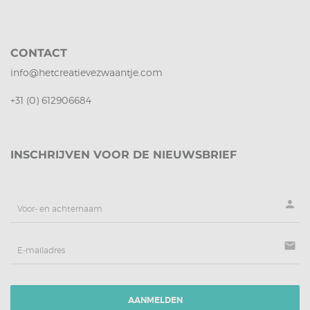
CONTACT
info@hetcreatievezwaantje.com
+31 (0) 612906684
INSCHRIJVEN VOOR DE NIEUWSBRIEF
person
mail
AANMELDEN