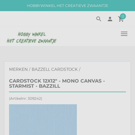
HOBBYWINKEL HET CREATIEVE ZWAANTJE
0
search
person
local_grocery_store
TOGG
NAVI
MERKEN
/
BAZZELL CARDSTOCK
/
CARDSTOCK 12X12" - MONO CANVAS -
STARMIST - BAZZILL
(Artikelnr: 309242)