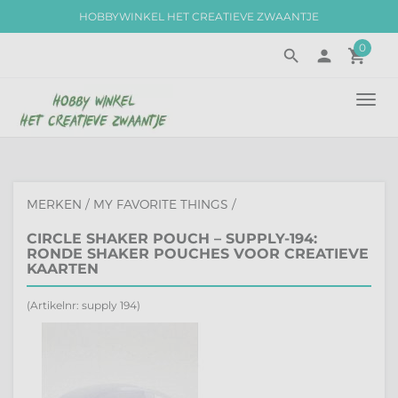
HOBBYWINKEL HET CREATIEVE ZWAANTJE
0
search
person
local_grocery_store
TOGG
NAVI
MERKEN
/
MY FAVORITE THINGS
/
CIRCLE SHAKER POUCH – SUPPLY-194:
RONDE SHAKER POUCHES VOOR CREATIEVE
KAARTEN
(Artikelnr: supply 194)