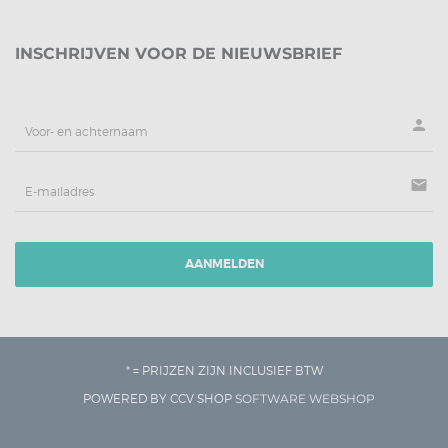
INSCHRIJVEN VOOR DE NIEUWSBRIEF
person
mail
AANMELDEN
* = PRIJZEN ZIJN INCLUSIEF BTW
POWERED BY CCV SHOP
SOFTWARE WEBSHOP