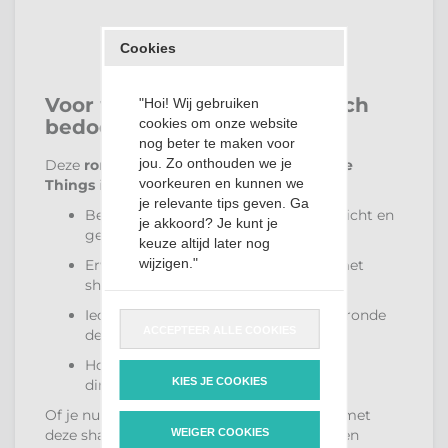
Cookies
Voor wie is deze shaker pouch
"Hoi! Wij gebruiken
cookies om onze website
bedoeld?
nog beter te maken voor
jou. Zo onthouden we je
Deze
ronde shaker pouch van My Favorite
voorkeuren en kunnen we
Things
is perfect voor:
je relevante tips geven. Ga
Beginnende kaartenmakers die overzicht en
je akkoord? Je kunt je
gemak willen
keuze altijd later nog
wijzigen."
Ervaren creatievelingen die werken met
shaker vensters
Iedereen die houdt van het klassieke, ronde
ACCEPTEER ALLE COOKIES
design
Hobbyisten die hun kaarten een extra
KIES JE COOKIES
dimensie willen geven
Of je nu één kaart maakt of een hele serie, met
WEIGER COOKIES
deze shaker vensters werk je snel én met een