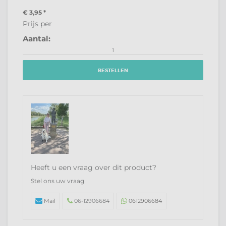
€ 3,95
*
Prijs per
Aantal:
BESTELLEN
Heeft u een vraag over dit product?
Stel ons uw vraag
Mail
06-12906684
0612906684