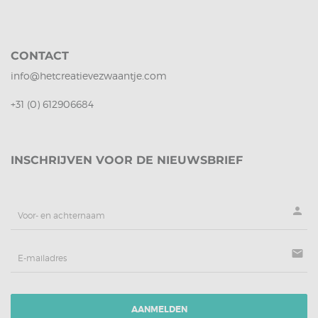
CONTACT
info@hetcreatievezwaantje.com
+31 (0) 612906684
INSCHRIJVEN VOOR DE NIEUWSBRIEF
person
mail
AANMELDEN