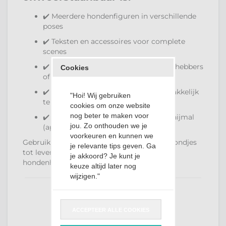
✔️ Meerdere hondenfiguren in verschillende
poses
✔️ Teksten en accessoires voor complete
scenes
✔️ Ideaal voor verjaardagen, dierenliefhebbers
Cookies
of grappige kaartjes
✔️ Hoogwaardige clear stempels – makkelijk
"Hoi! Wij gebruiken
te gebruiken en mooi afdrukresultaat
cookies om onze website
nog beter te maken voor
✔️ Combineerbaar met bijpassende snijmal
jou. Zo onthouden we je
(apart verkrijgbaar)
voorkeuren en kunnen we
Gebruik alcoholmarkers of aquarel om je hondjes
je relevante tips geven. Ga
tot leven te brengen, voeg een grasrand of
je akkoord? Je kunt je
hondenhok toe en je kaart is compleet!
keuze altijd later nog
wijzigen."
ACCEPTEER ALLE COOKIES