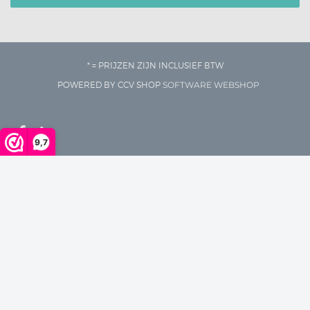
* = PRIJZEN ZIJN INCLUSIEF BTW
POWERED BY CCV SHOP
SOFTWARE WEBSHOP
9,7