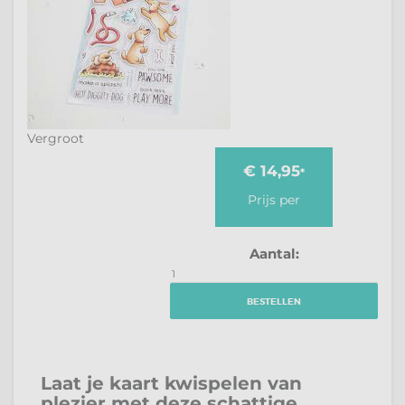
Vergroot
€ 14,95
*
Prijs per
Aantal:
BESTELLEN
Laat je kaart kwispelen van
plezier met deze schattige